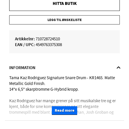
HITTA BUTIK
LEGG TIL ØNSKELISTE
Artikkelnr:
710728724510
EAN / UPC:
4549763375308
INFORMATION
Tama Kaz Rodriguez Signature Snare Drum - KR1465. Matte
Metallic Gold Finish.
14"x 6,5" skarptromme G-Hybrid kropp.
Kaz Rodriguez har mange grener på sitt musikalske tre og er
kjent, både for sine komposisjoner og sitt elegante
Read more
trommespill med blant andre Chaka Khan, Josh Groban og
andre.
KR1465 har en spennende G-Hybrid 10 mm kropp laget av 6