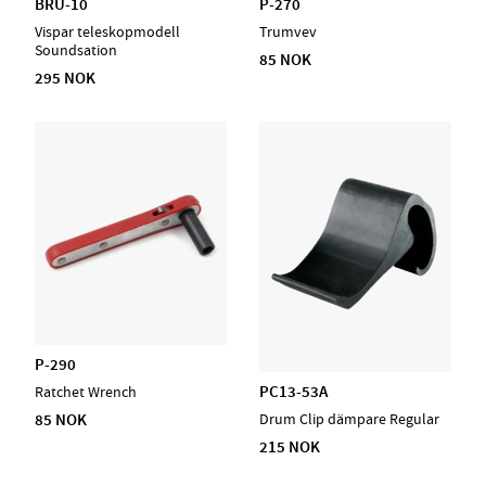
BRU-10
P-270
Vispar teleskopmodell
Trumvev
Soundsation
85 NOK
295 NOK
P-290
PC13-53A
Ratchet Wrench
85 NOK
Drum Clip dämpare Regular
215 NOK