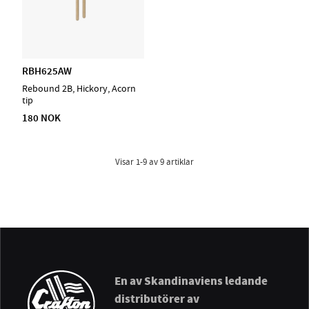
RBH625AW
Rebound 2B, Hickory, Acorn
tip
180 NOK
Visar
1-9
av
9
artiklar
En av Skandinaviens ledande
distributörer av