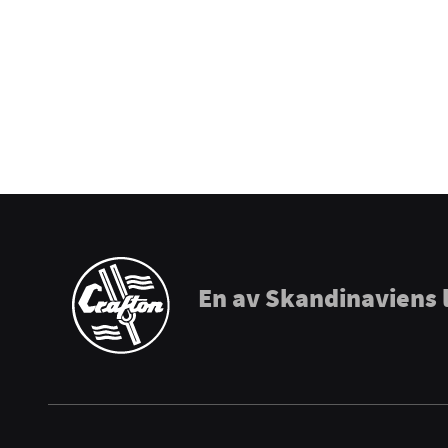
Puresound
Soundsation
Tama
The Realist
Tombo Harmonicas
En av Skandinaviens 