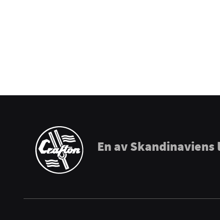
Puresound
Soundsation
Tama
The Realist
Tombo Harmonicas
En av Skandinaviens 