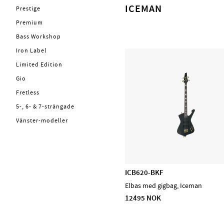
Trommer
ICEMAN
Prestige
Cymbaler
Premium
Concert & Marching
Bass Workshop
Percussion
Iron Label
Stomp box
Limited Edition
Lydhealing
Gio
Stryk
Fretless
Blås
5-, 6- & 7-strängade
PA, Mixer, Mikrofoner
Vänster-modeller
Holdere & Stativer
Varemerker
CASCHA
ICB620-BKF
D'Addario Accessories
Elbas med gigbag, Iceman
D'Addario Fretted
12495 NOK
D'Addario Orchestral
D'Addario Woodwinds