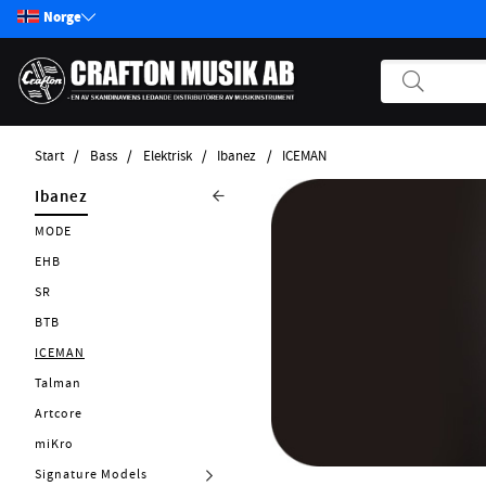
Norge
Start
Bass
Elektrisk
Ibanez
ICEMAN
Produkter
Bass
Elektrisk
Ibanez
Start / Nyheter
MODE
NS Elbas
Akustisk
Gitar
EHB
Pickups
SR
Effektpedaler
BTB
Annet strengeinstrumenter
ICEMAN
Tilbehør Strengerinstrumenter
Talman
Strenger
Artcore
Forsterker
miKro
Kabler
Signature Models