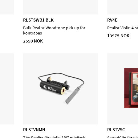
RLSTSWB1 BLK
RV4E
Bulk Realist Woodtone pick-up för
Realist Violin 4-
kontrabas
13975 NOK
2550 NOK
RLSTVNMN
RLSTVSC
The Realist för violin 1(8'' minijack
SoundClip för vi