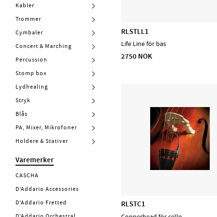
Kabler
Trommer
RLSTLL1
Cymbaler
Life Line för bas
Concert & Marching
2750 NOK
Percussion
Stomp box
Lydhealing
Stryk
Blås
PA, Mixer, Mikrofoner
Holdere & Stativer
Varemerker
CASCHA
D'Addario Accessories
D'Addario Fretted
RLSTC1
D'Addario Orchestral
Copperhead för cello