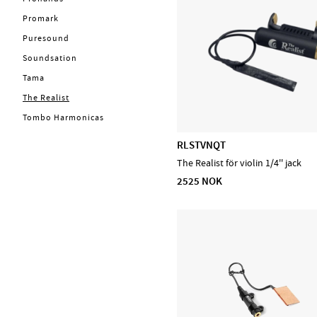
Promark
Puresound
Soundsation
Tama
The Realist
Tombo Harmonicas
RLSTVNQT
The Realist för violin 1/4'' jack
2525 NOK