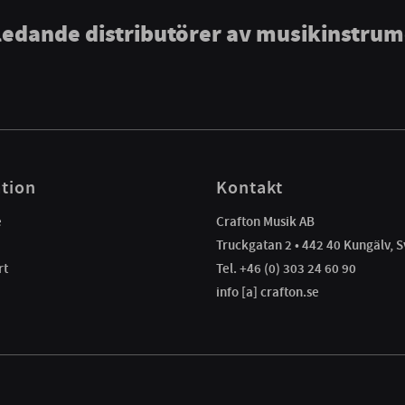
ledande distributörer av musikinstru
tion
Kontakt
e
Crafton Musik AB
Truckgatan 2 • 442 40 Kungälv, S
rt
Tel. +46 (0) 303 24 60 90
info [a] crafton.se