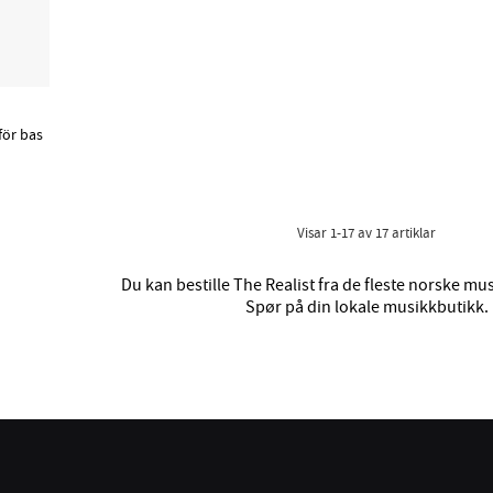
för bas
Visar
1-17
av
17
artiklar
Du kan bestille The Realist fra de fleste norske mu
Spør på din lokale musikkbutikk.