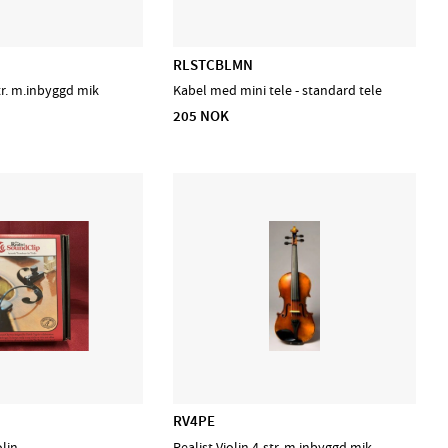
RLSTCBLMN
str. m.inbyggd mik
Kabel med mini tele - standard tele
205 NOK
RV4PE
olin
Realist Violin 4-str. m.inbyggd mik