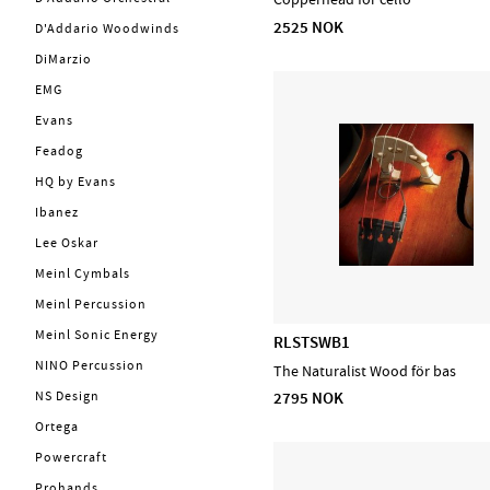
2525 NOK
D'Addario Woodwinds
DiMarzio
EMG
Evans
Feadog
HQ by Evans
Ibanez
Lee Oskar
Meinl Cymbals
Meinl Percussion
Meinl Sonic Energy
RLSTSWB1
NINO Percussion
The Naturalist Wood för bas
NS Design
2795 NOK
Ortega
Powercraft
Prohands