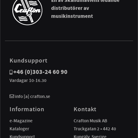
En av Skandinaviens ledande
distributörer av
musikinstrument
Kundsupport
+46 (0)303-24 60 90
Vardagar 10-16.30
info [a] crafton.se
Information
Kontakt
e-Magazine
Crafton Musik AB
Kataloger
Truckgatan 2 • 442 40
Kundsupport
Kungälv, Sverige