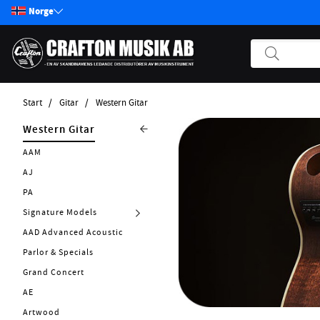
Norge
Start
Gitar
Western Gitar
Produkter
Gitar
Western Gitar
Start / Nyheter
Elgitar
AAM
Bass
Hollow Body
AJ
Pickups
Resonatorgitarr
PA
Effektpedaler
Signature Models
Klassisk og Spansk Gitar
Annet strengeinstrumenter
AAD Advanced Acoustic
Tilbehør Strengerinstrumenter
Parlor & Specials
Strenger
Grand Concert
Forsterker
AE
Kabler
Artwood