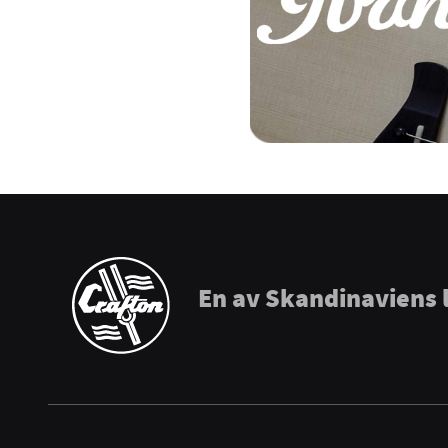
Puresound
Soundsation
Tama
The Realist
Tombo Harmonicas
En av Skandinaviens 