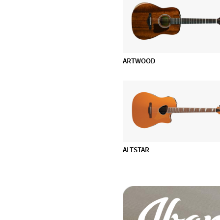
DiMarzio
EMG
Evans
Feadog
ARTWOOD
HQ by Evans
Ibanez
Lee Oskar
Meinl Cymbals
Meinl Percussion
Meinl Sonic Energy
ALTSTAR
NINO Percussion
NS Design
Ortega
Powercraft
Prohands
Promark