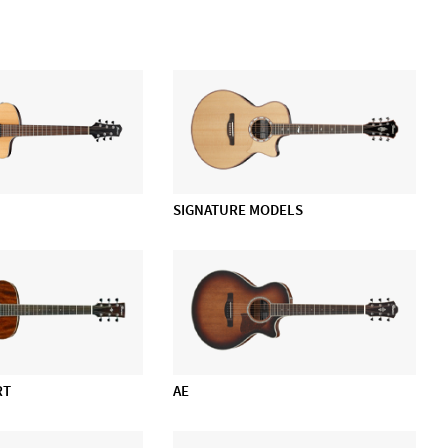
SIGNATURE MODELS
RT
AE