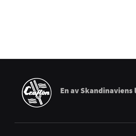
Puresound
Soundsation
Tama
The Realist
Tombo Harmonicas
En av Skandinaviens 