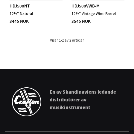
HDJ500NT
HDJ500VWB-M
12½'' Natural
12½'' Vintage Wine Barrel
3445 NOK
3545 NOK
Visar
1-2
av
2
artiklar
En av Skandinaviens ledande
distributörer av
musikinstrument