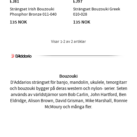
EJ81
EJ97
Strängset Irish Bouzouki
Strängset Bouzouki Greek
Phosphor Bronze 011-040
010-028
135 NOK
135 NOK
Visar
1-2
av
2
artiklar
Bouzouki
D’Addarios strängset för banjo, mandolin, ukulele, tenorgitarr
och bouzouki bygger på deras western och nylon- serier. Seten
används av världstjärnor som Bob Carlin, John Hartford, Ben
Eldridge, Alison Brown, David Grisman, Mike Marshall, Ronnie
McMoury och många fler.