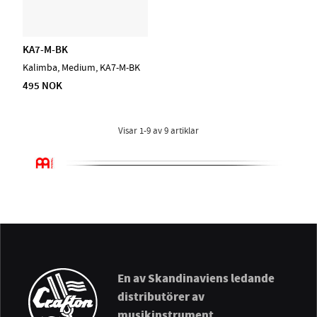
KA7-M-BK
Kalimba, Medium, KA7-M-BK
495 NOK
Visar
1-9
av
9
artiklar
En av Skandinaviens ledande
distributörer av
musikinstrument