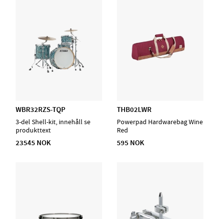
Ekstra "bonus" er stativenes lette vekt.
WBR32RZS-TQP
THB02LWR
3-del Shell-kit, innehåll se
Powerpad Hardwarebag Wine
produkttext
Red
23545 NOK
595 NOK