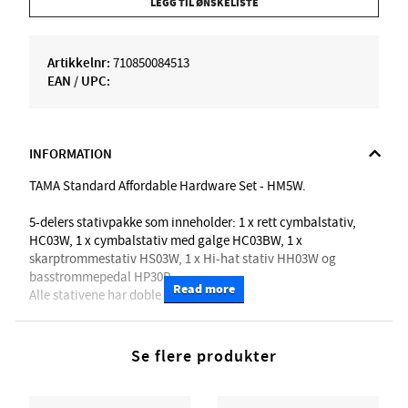
LEGG TIL ØNSKELISTE
Artikkelnr:
710850084513
EAN / UPC:
INFORMATION
TAMA Standard Affordable Hardware Set - HM5W.
5-delers stativpakke som inneholder: 1 x rett cymbalstativ,
HC03W, 1 x cymbalstativ med galge HC03BW, 1 x
skarptrommestativ HS03W, 1 x Hi-hat stativ HH03W og
basstrommepedal HP30P.
Read more
Alle stativene har doble ben.
Tama's prisgunstige standardserie har de spesifikasjoner som
kreves, som f.eks. doble ben og fullvoksen cymbaltilter som
Se flere produkter
holder cymbalene på plass. Basstrommepedalen er stabil,
med underliggende plate og passer også perfekt til el-
trommesett.