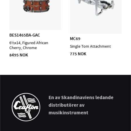
BES1465BA-GAC
MC69
6½x14, Figured African
Single Tom Attachment
Cherry, Chrome
775 NOK
8495 NOK
En av Skandinaviens ledande
distributörer av
musikinstrument