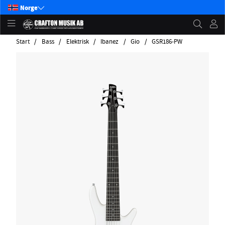
Norge
Start
Bass
Elektrisk
Ibanez
Gio
GSR186-PW