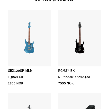
• 84mm bred vid sista band.
• 21mm tjock vid 1a band.
• 22mm tjock vid 12e band.
• 400mmR radius.
Passande etui: MB300C
Passande bag: Ibanez IBB540
GRX120SP-MLM
RGMS7-BK
Elgitarr GIO
Multi Scale 7-strängad
2850 NOK
7595 NOK