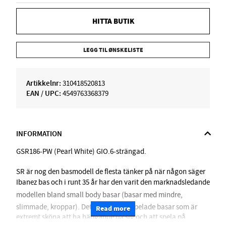
HITTA BUTIK
LEGG TIL ØNSKELISTE
Artikkelnr:
310418520813
EAN / UPC:
4549763368379
INFORMATION
GSR186-PW (Pearl White) GIO.6-strängad.
SR är nog den basmodell de flesta tänker på när någon säger
Ibanez bas och i runt 35 år har den varit den marknadsledande
modellen bland small body basar (basar med mindre,
slimmade, kroppar). Det är lätta, lättspelade basar som är
Read more
extremt sköna att ha hängande på sig och att spela på,